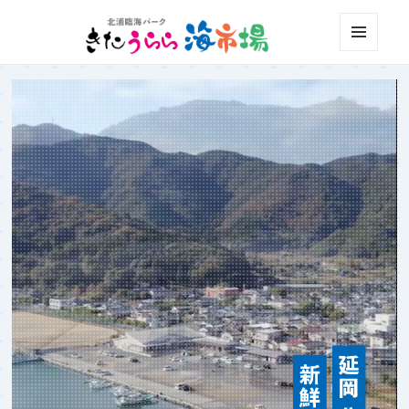
北浦臨海パーク きたうらら海市場
メニュ
ーとウ
ィジェ
ット