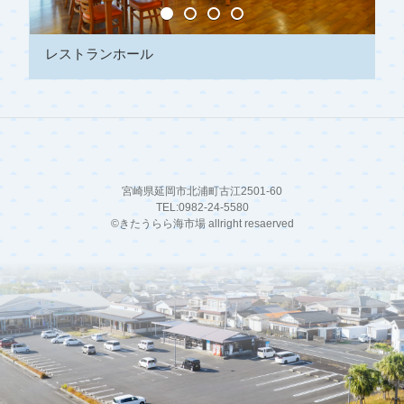
レストランホール
宮崎県延岡市北浦町古江2501-60
TEL:0982-24-5580
©️きたうらら海市場 allright resaerved